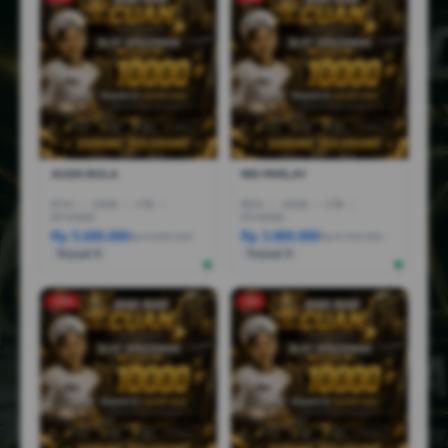
AGEN BOLA
MIX PARLAY
R7AI
|
16GB
|
1TB
|
R5AI
|
16GB
|
1TB
|
RTX5060
RTX5060
Rp 5.600.000
Rp 3.800.000
Rp 6.600.000
Rp 6.799.000
Terjual 6
Terjual 5
-25%
-5%