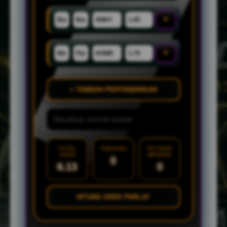
×
×
+ TAMBAH PERTANDINGAN
TOTAL
TARUHAN
POTENSI
ODDS
MENANG
0
6.13
0
HITUNG ODDS PARLAY