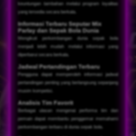
keuntungan tambahan melalui program loyalitas
yang tersedia secara berkala.
Informasi Terbaru Seputar Mix
Parlay dan Sepak Bola Dunia
Mengikuti perkembangan dunia sepak bola
menjadi lebih mudah melalui informasi yang
diperbarui secara berkala.
Jadwal Pertandingan Terbaru
Pengguna dapat memperoleh informasi jadwal
pertandingan penting yang berlangsung sepanjang
musim kompetisi.
Analisis Tim Favorit
Berbagai ulasan mengenai performa tim dan
pemain dapat membantu penggemar memahami
perkembangan terbaru di dunia sepak bola.