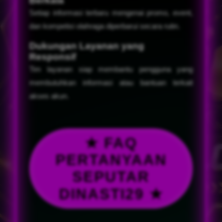
Berkala
Setiap informasi terbaru mengenai promo, event,
dan kompetisi olahraga diperbarui secara rutin.
Dukungan Layanan yang
Responsif
Tim layanan siap membantu pengguna yang
membutuhkan informasi atau bantuan terkait
akses akun.
★ FAQ
PERTANYAAN
SEPUTAR
DINASTI29 ★