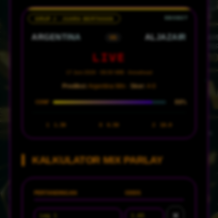
GRUP J · JUARA BERTAHAN
ARGENTINA
ALJAZAIR
VS
LIVE
17 Juni 2026 · 08:00 WIB · Arrowhead
Prediksi:
Argentina Win ·
Skor:
4-0
88%
CONF
1
1.30
X
6.50
2
18.0
KALKULATOR MIX PARLAY
PERTANDINGAN
ODDS
✕